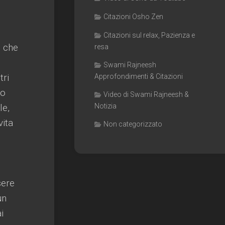
Citazioni Osho Zen
Citazioni sul relax, Pazienza e
è che
resa
Swami Rajneesh
tri
Approfondimenti & Citazioni
mo
Video di Swami Rajneesh &
le,
Notizia
vita
Non categorizzato
sere
un
i