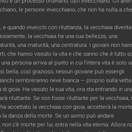
to è un processo ordinario; tutti invecchiano. Gli anim
ecchiano, le persone invecchiano; che non ha nulla a ch
 e quando invecchi con riluttanza, la vecchiaia diventa
iosamente, la vecchiaia ha una sua bellezza, una
turità, una maturità, una centratura. I giovani non han
rti, che hanno vissuto la vita e che sanno che è tutto s
una persona arriva al punto in cui l'intera vita è solo u
osì bella, così grazioso; nessun giovane può essergli
bianchi sembreranno neve bianca — proprio sulla vetta
di gioia. Ha vissuto la sua vita, ora sta entrando in un
à riluttante. Se non fosse riluttante per la vecchiaia,
 ha accettato la vecchiaia con gioia, accetterà la mort
 la danza della morte. Se un uomo può andare
non c'è morte per lui, entra nella vita eterna. Allora n