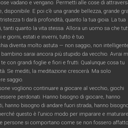
cose vadano e vengano. Permetti alle cose di attraversa
, disponibile. E poi c'è una grande bellezza, grande gra
tristezza ti darà profondità, quanto la tua gioia. La tua
, tanti quanto la vita stessa. Allora un uomo sa che tut
e giorni, estati e inverni, tutto è tuo.
ia diventa molto astuta — non saggio, non intelligente
a bambino sarai ancora più stupido da vecchio. Avrai 
te con grandi foglie e fiori e frutti. Qualunque cosa tu
tà. Se mediti, la meditazione crescerà. Ma solo
re saggio.
sone vogliono continuare a giocare al vecchio, giochi
o essere perdonati. Hanno bisogno di giocare, hanno
ati, hanno bisogno di andare fuori strada, hanno bisogno
 perché questo è l'unico modo per imparare e maturare
le persone si comportano come se non fossero affatt