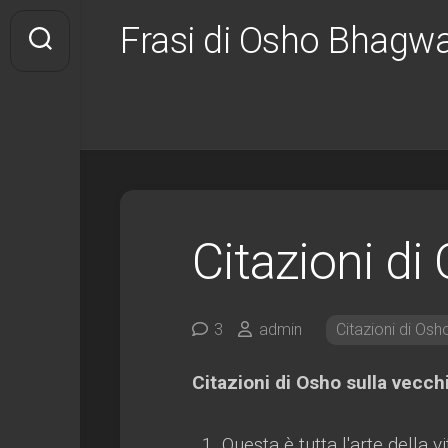
Salta
Frasi di Osho Bhagw
al
contenuto
Citazioni di
3
admin
Citazioni di Osh
Citazioni di Osho sulla vecch
Questa è tutta l'arte della v