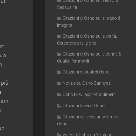
ali
Citazioni di Osho sul sesso &
Sessualità
e
Citazioni di Osho sul silenzio &
integrità
Citazioni di Osho sulla verità,
Cercatore e religione
no
Citazioni di Osho sulle donne &
olo
Qualità femminili
n
Citazioni casuali di Osho
 più
Notizie su Osho Sannyas
a
Osho Brevi approfondimenti
 non
Citazioni brevi di Osho
e
Citazioni sul vegetarianismo di
Osho
on
Video di Osho da Youtube