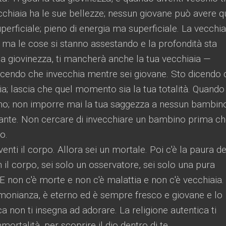
ecchiaia ha le sue bellezze; nessun giovane può avere q
perficiale; pieno di energia ma superficiale. La vecchia
, ma le cose si stanno assestando e la profondità sta
a giovinezza, ti mancherà anche la tua vecchiaia —
icendo che invecchia mentre sei giovane. Sto dicendo 
a; lascia che quel momento sia la tua totalità. Quando
o; non imporre mai la tua saggezza a nessun bambin
ante. Non cercare di invecchiare un bambino prima c
o.
venti il ​​corpo. Allora sei un mortale. Poi c'è la paura de
 il corpo, sei solo un osservatore, sei solo una pura
 non c'è morte e non c'è malattia e non c'è vecchiaia.
imonianza, è eterno ed è sempre fresco e giovane e lo
ca non ti insegna ad adorare. La religione autentica ti
mortalità, per scoprire il dio dentro di te.