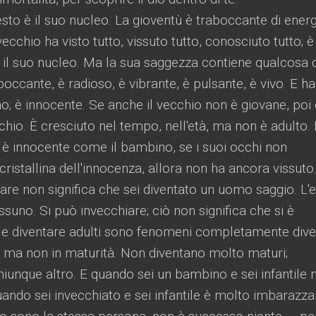
sto è il suo nucleo. La gioventù è traboccante di energ
vecchio ha visto tutto, vissuto tutto, conosciuto tutto; è
 il suo nucleo. Ma la sua saggezza contiene qualcosa 
occante, è radioso, è vibrante, è pulsante, è vivo. E ha
; è innocente. Se anche il vecchio non è giovane, poi 
chio. È cresciuto nel tempo, nell'età, ma non è adulto.
 è innocente come il bambino, se i suoi occhi non
ristallina dell'innocenza, allora non ha ancora vissuto
iare non significa che sei diventato un uomo saggio. L'e
suno. Si può invecchiare; ciò non significa che si è
re e diventare adulti sono fenomeni completamente diver
 ma non in maturità. Non diventano molto maturi;
iunque altro. E quando sei un bambino e sei infantile 
ndo sei invecchiato e sei infantile è molto imbarazza