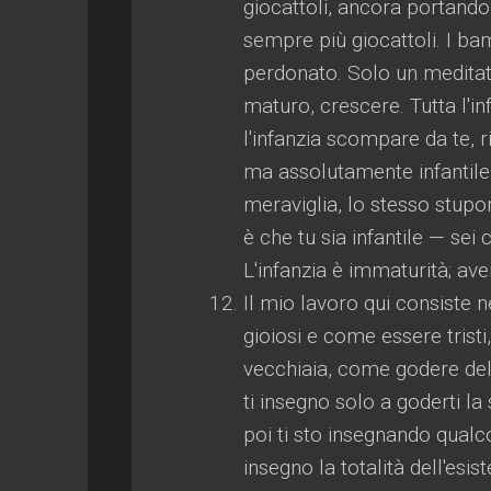
giocattoli, ancora portando
sempre più giocattoli. I b
perdonato. Solo un meditat
maturo, crescere. Tutta l'in
l'infanzia scompare da te, r
ma assolutamente infantile 
meraviglia, lo stesso stupo
è che tu sia infantile — s
L'infanzia è immaturità; ave
Il mio lavoro qui consiste
gioiosi e come essere trist
vecchiaia, come godere del
ti insegno solo a goderti la s
poi ti sto insegnando qualco
insegno la totalità dell'esi