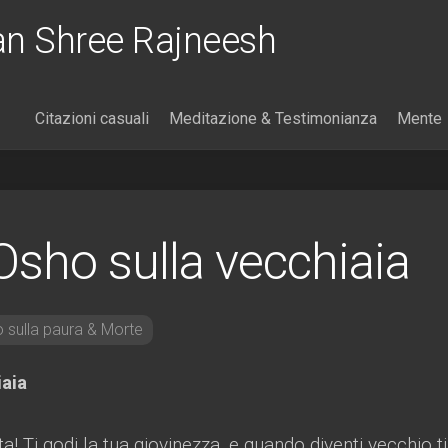
an Shree Rajneesh
Citazioni casuali
Meditazione & Testimonianza
Mente
 Osho sulla vecchiaia
o sulla paura & Morte
iaia
ita! Ti godi la tua giovinezza, e quando diventi vecchio ti