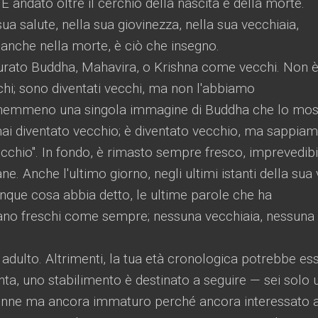
È andato oltre il cerchio della nascita e della morte.
sua salute, nella sua giovinezza, nella sua vecchiaia,
 anche nella morte, è ciò che insegno.
gurato Buddha, Mahavira, o Krishna come vecchi. Non 
hi; sono diventati vecchi, ma non l'abbiamo
 nemmeno una singola immagine di Buddha che lo mos
ai diventato vecchio; è diventato vecchio, ma sappia
cchio". In fondo, è rimasto sempre fresco, imprevedibi
e. Anche l'ultimo giorno, negli ultimi istanti della sua 
nque cosa abbia detto, le ultime parole che ha
ano freschi come sempre; nessuna vecchiaia, nessuna
adulto. Altrimenti, la tua età cronologica potrebbe es
anta, uno stabilimento è destinato a seguire — sei solo 
nne ma ancora immaturo perché ancora interessato a