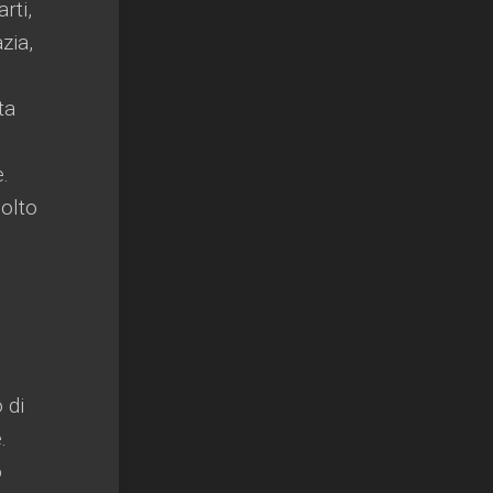
rti,
zia,
ta
.
molto
 di
.
o