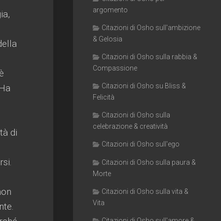
argomento
ia,
Citazioni di Osho sull'ambizione
& Gelosia
della
Citazioni di Osho sulla rabbia &
Compassione
è
Citazioni di Osho su Bliss &
 Ha
Felicità
Citazioni di Osho sulla
.
celebrazione & creatività
tà di
Citazioni di Osho sull'ego
si.
Citazioni di Osho sulla paura &
Morte
non
Citazioni di Osho sulla vita &
Vita
nte.
Citazioni di Osho sull'amore &