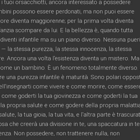
 i tuoi orsacchiotti, ancora interessato a possedere
ambini possono essere perdonati, ma non puoi essere
ore diventa maggiorenne; per la prima volta diventa
fanzia scompare da lui. E la bellezza è, quando tutta
idiventi infantile ma su un piano diverso. Nessuna pueri
— la stessa purezza, la stessa innocenza, la stessa
re. Ancora una volta l'esistenza diventa un mistero. M
ei come un bambino. È un fenomeno totalmente diverso.
re una purezza infantile è maturità. Sono polari oppost
 nell'insegnarti come vivere e come morire, come esser
i, come goderti la tua giovinezza e come goderti la tua
la propria salute e come godere della propria malatti
alute, la tua gioia, la tua vita, e l'altra parte è trascura
sa che creerà una divisione in te, una spaccatura in te.
stenza. Non possedere, non trattenere nulla, non