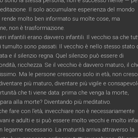
o sono la stessa persona, non è successo niente — pe
editazione. Il solo accumulare esperienza del mondo
Ti rende molto ben informato su molte cose, ma
one, non è trasformazione.
ri infantili erano davvero infantili. Il vecchio sa che tut
di tumulto sono passati. Il vecchio è nello stesso stato 
a e il silenzio regna. Quel silenzio può essere di
ondità, ricchezza. Se il vecchio è davvero maturo, il ch
lissimo. Ma le persone crescono solo in età, non cres
diventare più maturo, diventare più vigile e consapevol
rtunità che ti viene data: prima che venga la morte,
epara alla morte? Diventando più meditativo.
che fare con l'età; invecchiare non è necessariamente
ani e adulti e si può essere molto vecchi e molto infant
n legame necessario. La maturità arriva attraverso la