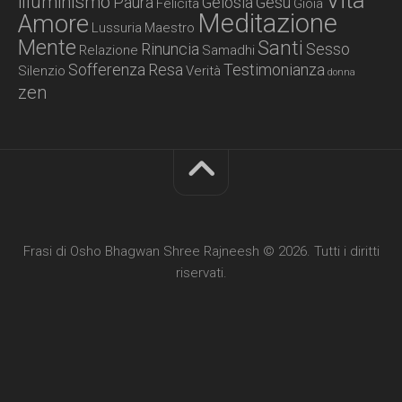
Vita
illuminismo
Paura
Gelosia
Gesù
Felicità
Gioia
Meditazione
Amore
Lussuria
Maestro
Mente
Santi
Rinuncia
Sesso
Relazione
Samadhi
Sofferenza
Resa
Testimonianza
Silenzio
Verità
donna
zen
Frasi di Osho Bhagwan Shree Rajneesh © 2026. Tutti i diritti
riservati.