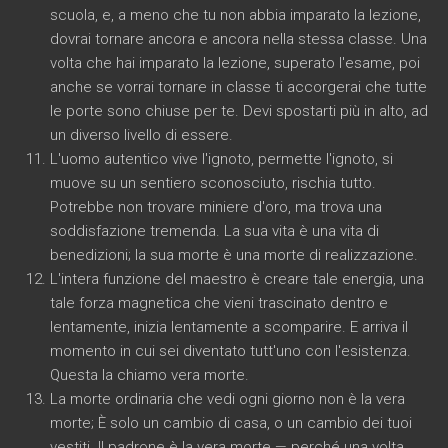
scuola, e, a meno che tu non abbia imparato la lezione,
dovrai tornare ancora e ancora nella stessa classe. Una
volta che hai imparato la lezione, superato l'esame, poi
anche se vorrai tornare in classe ti accorgerai che tutte
le porte sono chiuse per te. Devi spostarti più in alto, ad
un diverso livello di essere.
L'uomo autentico vive l'ignoto, permette l'ignoto, si
muove su un sentiero sconosciuto, rischia tutto.
Potrebbe non trovare miniere d'oro, ma trova una
soddisfazione tremenda. La sua vita è una vita di
benedizioni; la sua morte è una morte di realizzazione.
L'intera funzione del maestro è creare tale energia, una
tale forza magnetica che vieni trascinato dentro e
lentamente, inizia lentamente a scomparire. E arriva il
momento in cui sei diventato tutt'uno con l'esistenza.
Questa la chiamo vera morte.
La morte ordinaria che vedi ogni giorno non è la vera
morte; È solo un cambio di casa, o un cambio dei tuoi
vestiti. Il padrone è la vera morte — perché una volta