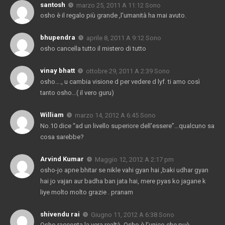
santosh
marzo 25, 2011 A 11:12 Sono
osho è il regalo più grande ,l'umanità ha mai avuto.
bhupendra
aprile 8, 2011 A 9:12 Sono
osho cancella tutto il mistero di tutto
vinay bhatt
ottobre 29, 2011 A 2:39 Sono
osho…., u cambia visione d per vedere d lyf. ti amo così
tanto osho…( il vero guru)
William
marzo 14, 2012 A 6:45 Sono
No.10 dice “ad un livello superiore dell'essere”…qualcuno sa
cosa sarebbe?
Arvind Kumar
Maggio 12, 2012 A 2:17 pm
osho-jo apne bhitar se nikle vahi gyan hai ,baki udhar gyan
hai jo vajan aur badha ban jata hai, mere pyas ko jagane k
liye molto molto grazie . pranam
shivendu rai
Giugno 11, 2012 A 6:38 Sono
Osho racconta la vera realtà. Osho è l'unico che può