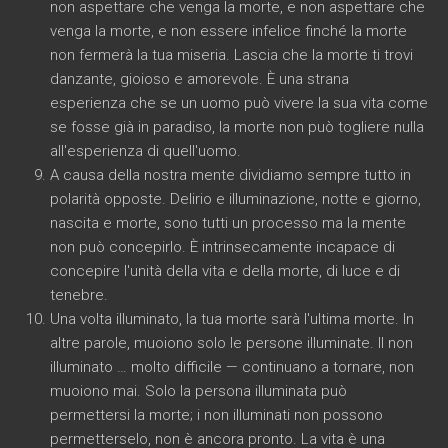
non aspettare che venga la morte, e non aspettare che
venga la morte, e non essere infelice finché la morte
non fermerà la tua miseria. Lascia che la morte ti trovi
danzante, gioioso e amorevole. È una strana
esperienza che se un uomo può vivere la sua vita come
se fosse già in paradiso, la morte non può togliere nulla
all'esperienza di quell'uomo.
A causa della nostra mente dividiamo sempre tutto in
polarità opposte. Delirio e illuminazione, notte e giorno,
nascita e morte, sono tutti un processo ma la mente
non può concepirlo. È intrinsecamente incapace di
concepire l'unità della vita e della morte, di luce e di
tenebre.
Una volta illuminato, la tua morte sarà l'ultima morte. In
altre parole, muoiono solo le persone illuminate. Il non
illuminato … molto difficile — continuano a tornare, non
muoiono mai. Solo la persona illuminata può
permettersi la morte; i non illuminati non possono
permetterselo, non è ancora pronto. La vita è una