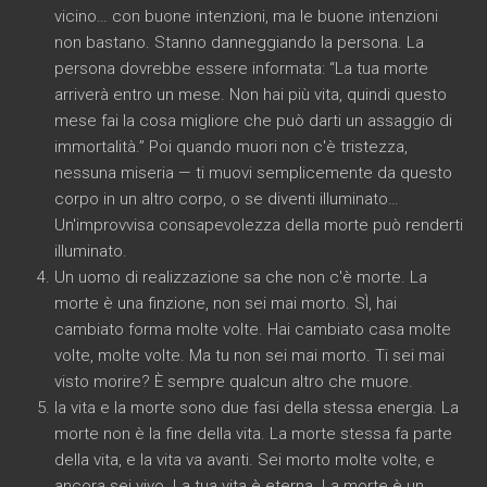
vicino… con buone intenzioni, ma le buone intenzioni
non bastano. Stanno danneggiando la persona. La
persona dovrebbe essere informata: “La tua morte
arriverà entro un mese. Non hai più vita, quindi questo
mese fai la cosa migliore che può darti un assaggio di
immortalità.” Poi quando muori non c'è tristezza,
nessuna miseria — ti muovi semplicemente da questo
corpo in un altro corpo, o se diventi illuminato…
Un'improvvisa consapevolezza della morte può renderti
illuminato.
Un uomo di realizzazione sa che non c'è morte. La
morte è una finzione, non sei mai morto. SÌ, hai
cambiato forma molte volte. Hai cambiato casa molte
volte, molte volte. Ma tu non sei mai morto. Ti sei mai
visto morire? È sempre qualcun altro che muore.
la vita e la morte sono due fasi della stessa energia. La
morte non è la fine della vita. La morte stessa fa parte
della vita, e la vita va avanti. Sei morto molte volte, e
ancora sei vivo. La tua vita è eterna. La morte è un