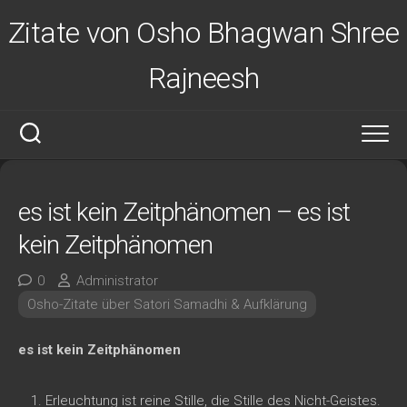
Zum
Zitate von Osho Bhagwan Shree
Inhalt
springen
Rajneesh
es ist kein Zeitphänomen – es ist
kein Zeitphänomen
0
Administrator
Osho-Zitate über Satori Samadhi & Aufklärung
es ist kein Zeitphänomen
Erleuchtung ist reine Stille, die Stille des Nicht-Geistes.